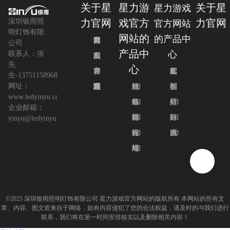
关于星
星力游
关于星
星力游戏
深圳银雨照
力官网
戏官方
力官网
官方网站
明灯饰有限
网站的
的产品中
星力官网的简介
公司
产品中
心
联系人：张
工程案例
先
心
客户留言
工程配套
生-13751158968
网址：
联系星力游戏官方网站
led洗墙灯
控制器
www.ledyinyu.com
led线条灯
led壁灯
企业邮箱：
led轮廓灯
led路灯
yinyu@ledyinyu.com
led投光灯
led点光源
led地埋灯
©2025 深圳银雨照明灯饰有限公司 星力游戏官方网站的版权所有 本网站的所有文
章、内容、图文皆来自于网络，如有内容侵犯了您的合法权益，请及时的与我们进行
联系，我们将在第一时间安排核实以及删除相关内容！